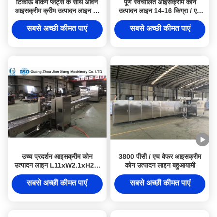
टिकाऊ बेकिंग प्लेट्स के साथ ओवन
पूर्ण स्वचालित आइसक्रीम कोन
आइसक्रीम क्रीम उत्पादन लाइन का
उत्पादन लाइन 14-16 किग्रा / एच
तेजी से ताप
एलपीजी की खपत
सबसे अच्छी कीमत पाएं
सबसे अच्छी कीमत पाएं
उच्च प्रदर्शन आइसक्रीम कोन
3800 पीसी / एच वेफर आइसक्रीम
उत्पादन लाइन L11xW2.1xH2m
कोन उत्पादन लाइन बहुआयामी
SD80-69A
सबसे अच्छी कीमत पाएं
सबसे अच्छी कीमत पाएं