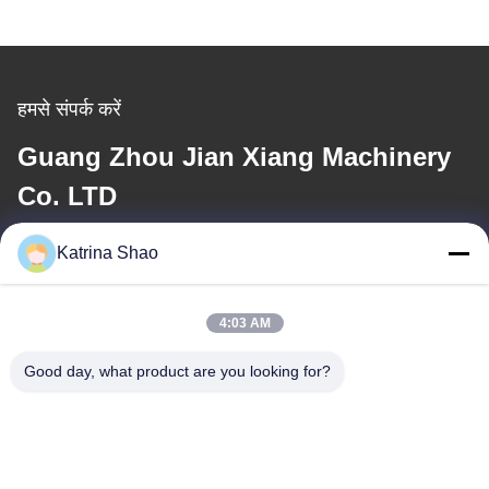
हमसे संपर्क करें
Guang Zhou Jian Xiang Machinery
Co. LTD
Katrina Shao
ईमेल
katrina@jxmachineryco.com
4:03 AM
Good day, what product are you looking for?
हमारा पता
पता
नंबर 102, बिल्डिंग नंबर 3, कियाओतुवेई स्ट्रीट, सैंशान गांव, शावान स्ट्रीट, पान्यू
जिला, गुआंगज़ौ शहर, गुआंग्डोंग प्रांत, चीन