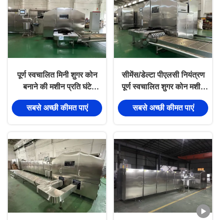
पूर्ण स्वचालित मिनी शुगर कोन
सीमेंस/डेल्टा पीएलसी नियंत्रण
बनाने की मशीन प्रति घंटे
पूर्ण स्वचालित शुगर कोन मशीन
10000 पीस चॉकलेट भरने के
लाइन, 304 स्टेनलेस स्टील
सबसे अच्छी कीमत पाएं
सबसे अच्छी कीमत पाएं
लिए, चॉकलेट + बिस्कुट स्नैक्स
निर्माण - स्वच्छता स्थायित्व से
भरने
मिलती है