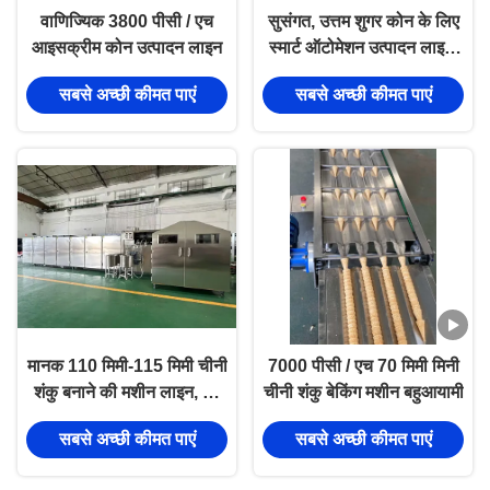
वाणिज्यिक 3800 पीसी / एच
सुसंगत, उत्तम शुगर कोन के लिए
आइसक्रीम कोन उत्पादन लाइन
स्मार्ट ऑटोमेशन उत्पादन लाइन,
53 पीसी ओवन बेकिंग प्लेट्स के
सबसे अच्छी कीमत पाएं
सबसे अच्छी कीमत पाएं
साथ प्रति घंटे 6000 पीसी का
उत्पादन
मानक 110 मिमी-115 मिमी चीनी
7000 पीसी / एच 70 मिमी मिनी
शंकु बनाने की मशीन लाइन, दो-
चीनी शंकु बेकिंग मशीन बहुआयामी
टोन शंकु, मशीन आउटपुट
सबसे अच्छी कीमत पाएं
सबसे अच्छी कीमत पाएं
6000pcs प्रति घंटे,
SIEMENS/DELTA पीएलसी