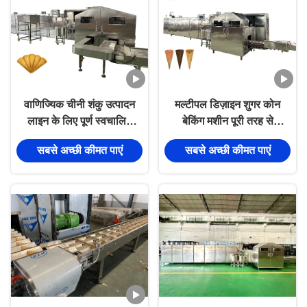
वाणिज्यिक चीनी शंकु उत्पादन
मल्टीपल डिज़ाइन शुगर कोन
लाइन के लिए पूर्ण स्वचालित
बेकिंग मशीन पूरी तरह से
आइसक्रीम शंकु बेकिंग मशीन
स्वचालित
सबसे अच्छी कीमत पाएं
सबसे अच्छी कीमत पाएं
SIEMENS/DELTA पीएलसी
नियंत्रण के साथ