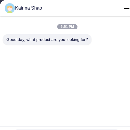
टेलीफोन
Katrina Shao
86--15913188664
6:51 PM
Good day, what product are you looking for?
गोपनीयता नीति
|
साइटमैप
चीन अच्छा गुणवत्ता आइसक्रीम कोन बेकिंग मशीन आपूर्तिकर्ता. कॉपीराइट © -2026
Guang Zhou Jian Xiang Machinery Co. LTD . सब सभी अधिकार सुरक्षित.