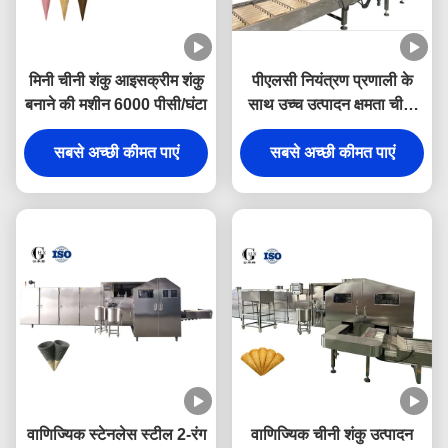
मिनी चीनी शंकु आइसक्रीम शंकु
पीएलसी नियंत्रण प्रणाली के
बनाने की मशीन 6000 पीसी/घंटा
साथ उच्च उत्पादन क्षमता चीनी
शंकु बेकिंग मशीन
सबसे अच्छी कीमत पाएं
सबसे अच्छी कीमत पाएं
10000pcs/hour
वाणिज्यिक स्टेनलेस स्टील 2-रंग
वाणिज्यिक चीनी शंकु उत्पादन