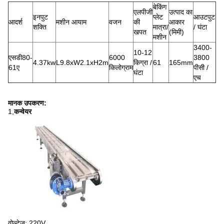
बेकिंग
एलपीजी
उत्पाद का
इनपुट
प्लेट
आउटपुट
आदर्श
मशीन आयाम
वजन
की
आकार
शक्ति
मात्रा/
/ घंटा
खपत
(मिमी)
मशीन
3400-
10-12
एसडी80-
6000
3800
4.37kw
L9.8xW2.1xH2m
किग्रा /
61
165mm
61ए
किलोग्राम
पीसी /
घंटा
एच
मानक उपकरण:
1,
कन्वेयर
वोल्टेज: 220V