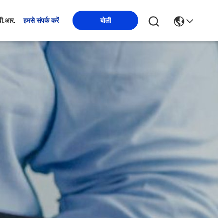
बोली
वी.आर.
हमसे संपर्क करें