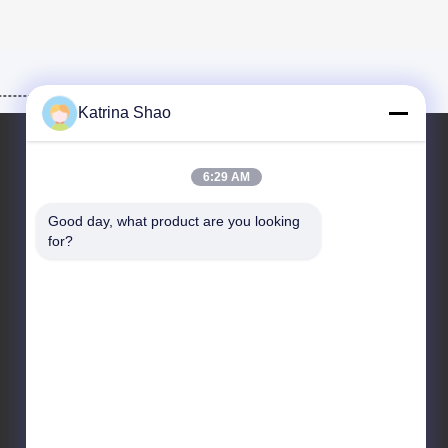
Katrina Shao
6:29 AM
हमारा पता
Good day, what product are you looking 
पता
for?
नंबर 102, बिल्डिंग नंबर 3, कियाओतुवेई स्ट्रीट, सैंशान गांव, शावान
स्ट्रीट, पान्यू जिला, गुआंगज़ौ शहर, गुआंग्डोंग प्रांत, चीन
टेलीफोन
86--15913188664