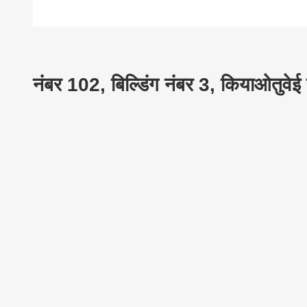
नंबर 102, बिल्डिंग नंबर 3, कियाओतुवेई स्ट