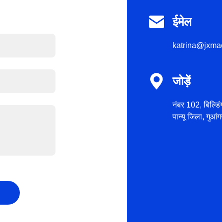

ईमेल
katrina@jxma

जोड़ें
नंबर 102, बिल्डिं
पान्यू जिला, गुआंग