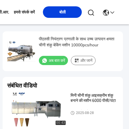
बोली
वी.आर.
हमसे संपर्क करें
पीएलसी नियंत्रण प्रणाली के साथ उच्च उत्पादन क्षमता
चीनी शंकु बेकिंग मशीन 10000pcs/hour
अब बात करें
और जानें
संबंधित वीडियो
मिनी चीनी शंकु आइसक्रीम शंकु
बनाने की मशीन 6000 पीसी/घंटा
आइसक्रीम कोन उत्पादन लाइन
2025-08-28
00:43