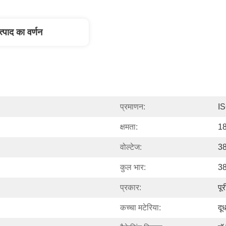
त्पाद का वर्णन
प्रमाणन:
I
क्षमता:
18
वोल्टेज:
3
कुल भार:
3
प्रकार:
पू
कच्चा मटेरिया:
दू