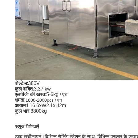
वोल्टेज
:
380V
कुल शक्ति
:
3.37
kw
एलपीजी की खपत
:
5-6kg / एच
क्षमता
:
1800-2000pcs / एच
आयाम
:
L16.6xW2.1xH2m
कुल भार
:
3800kg
प्रमुख विशेषताऐं
उच्च लचीलापन।विभिन्न रोलिंग स्टेशन के साथ, विभिन्न प्रकार के उत्प