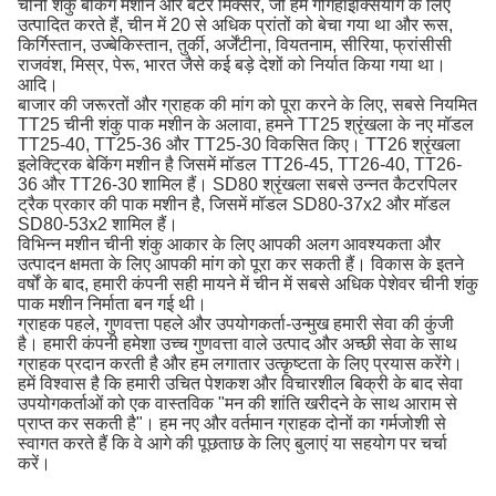
चीनी शंकु बेकिंग मशीन और बैटर मिक्सर, जो हम गोंगहाइक्सियांग के लिए
उत्पादित करते हैं, चीन में 20 से अधिक प्रांतों को बेचा गया था और रूस,
किर्गिस्तान, उज्बेकिस्तान, तुर्की, अर्जेंटीना, वियतनाम, सीरिया, फ्रांसीसी
राजवंश, मिस्र, पेरू, भारत जैसे कई बड़े देशों को निर्यात किया गया था।
आदि।
बाजार की जरूरतों और ग्राहक की मांग को पूरा करने के लिए, सबसे नियमित
TT25 चीनी शंकु पाक मशीन के अलावा, हमने TT25 श्रृंखला के नए मॉडल
TT25-40, TT25-36 और TT25-30 विकसित किए।
TT26 श्रृंखला
इलेक्ट्रिक बेकिंग मशीन है जिसमें मॉडल TT26-45, TT26-40, TT26-
36 और TT26-30 शामिल हैं।
SD80 श्रृंखला सबसे उन्नत कैटरपिलर
ट्रैक प्रकार की पाक मशीन है, जिसमें मॉडल SD80-37x2 और मॉडल
SD80-53x2 शामिल हैं।
विभिन्न मशीन चीनी शंकु आकार के लिए आपकी अलग आवश्यकता और
उत्पादन क्षमता के लिए आपकी मांग को पूरा कर सकती हैं।
विकास के इतने
वर्षों के बाद, हमारी कंपनी सही मायने में चीन में सबसे अधिक पेशेवर चीनी शंकु
पाक मशीन निर्माता बन गई थी।
ग्राहक पहले, गुणवत्ता पहले और उपयोगकर्ता-उन्मुख हमारी सेवा की कुंजी
है।
हमारी कंपनी हमेशा उच्च गुणवत्ता वाले उत्पाद और अच्छी सेवा के साथ
ग्राहक प्रदान करती है और हम लगातार उत्कृष्टता के लिए प्रयास करेंगे।
हमें विश्वास है कि हमारी उचित पेशकश और विचारशील बिक्री के बाद सेवा
उपयोगकर्ताओं को एक वास्तविक "मन की शांति खरीदने के साथ आराम से
प्राप्त कर सकती है"।
हम नए और वर्तमान ग्राहक दोनों का गर्मजोशी से
स्वागत करते हैं कि वे आगे की पूछताछ के लिए बुलाएं या सहयोग पर चर्चा
करें।