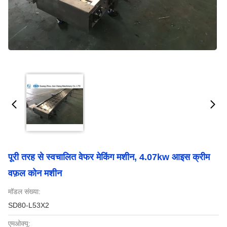
पूरी तरह से स्वचालित वेफर मेकिंग मशीन, 4.07kw आइस क्रीम
वफ़ल कोन मशीन
मॉडल संख्या:
SD80-L53X2
एमओक्यू: