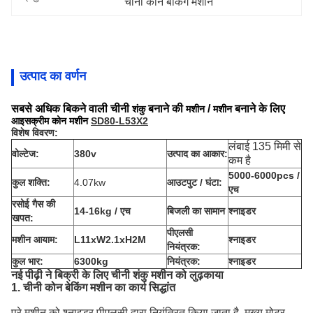
चीनी कोन बेकिंग मशीन
उत्पाद का वर्णन
सबसे अधिक बिकने वाली चीनी
बनाने की
/
बनाने के लिए
शंकु
मशीन
मशीन
आइसक्रीम
कोन
मशीन
SD80-L53X2
विशेष विवरण:
लंबाई 135 मिमी से
वोल्टेज:
380v
उत्पाद का आकार:
कम है
5000-6000pcs /
कुल शक्ति:
4.07kw
आउटपुट / घंटा:
एच
रसोई गैस की
14-16kg / एच
बिजली का सामान
श्नाइडर
खपत:
पीएलसी
मशीन आयाम:
L11xW2.1xH2M
श्नाइडर
नियंत्रक:
कुल भार:
6300kg
नियंत्रक:
श्नाइडर
नई पीढ़ी ने बिक्री के लिए चीनी शंकु मशीन को लुढ़काया
1. चीनी कोन बेकिंग मशीन का कार्य सिद्धांत
पूरे मशीन को श्नाइडर पीएलसी द्वारा नियंत्रित किया जाता है, मुख्य मोटर,