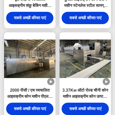
आइसक्रीम शंकु बेकिंग मशीन,
मशीन स्टेनलेस स्टील सामग्री
एक मशीन में अपने उत्पाद की
टिकाऊ
जरूरतों से मेल खाने के लिए
सबसे अच्छी कीमत पाएं
सबसे अच्छी कीमत पाएं
अनुकूलन योग्य मोल्ड
2000 पीसी / एच स्वचालित
3.37Kw ऑटो रोल्ड चीनी कोन
आइसक्रीम कोन मशीन पीएलसी
मशीन आइसक्रीम कोन उत्पादन
नियंत्रण
संयंत्र
सबसे अच्छी कीमत पाएं
सबसे अच्छी कीमत पाएं