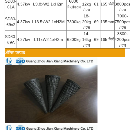
SD80-
6000
4.37kw
L9.8xW2.1xH2m
12kg
61
165 मिमी
3800pc
61A
किलोग्राम
/ एच
/ एच
18-
7000-
SD80-
4.37kw
L13.5xW2.1xH2M
7800kg
20kg
69
135mm
7500pc
69x2
/ एच
/ एच
14-
3800-
SD80-
4.37kw
L11xW2.1xH2m
6800kg
16kg
69
165 मिमी
4200pc
69A
/ एच
/ एच
अंतिम उत्पाद