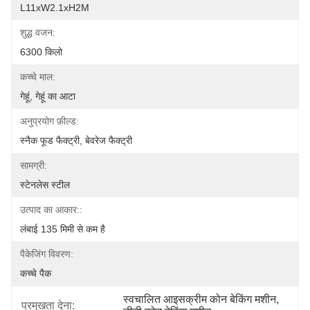
L11xW2.1xH2M
शुद्ध वजन:
6300 किलो
कच्चे माल:
गेहूं, गेहूं का आटा
अनुप्रयोग फ़ील्ड:
स्नैक फूड फैक्ट्री, बेवरेज फैक्ट्री
सामग्री:
स्टेनलेस स्टील
उत्पाद का आकार::
लंबाई 135 मिमी से कम है
पैकेजिंग विवरण:
कच्चे पैक
स्वचालित आइसक्रीम कोन बेकिंग मशीन
, 
प्रमुखता देना: