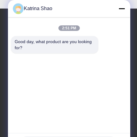
Katrina Shao
2:51 PM
हमारा पता
Good day, what product are you looking 
पता
for?
नंबर 102, बिल्डिंग नंबर 3, कियाओतुवेई स्ट्रीट, सैंशान गांव, शावान
स्ट्रीट, पान्यू जिला, गुआंगज़ौ शहर, गुआंग्डोंग प्रांत, चीन
टेलीफोन
86--15913188664