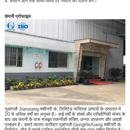
4. सामान आने तक समय-समय पर स्थिति का पालन करें।
कंपनी प्रोफाइल
गुआंगज़ौ Jianxiang मशीनरी कं, लिमिटेड यांत्रिक उत्पादों के उत्पादन में
20 से अधिक वर्षों का अनुभव है।
कई वर्षों के संघर्ष और प्रौद्योगिकी संचय के
बाद अब कंपनी के पास मजबूत तकनीकी शक्ति, उन्नत उपकरण और आदर्श
प्रबंधन है।
हमारे व्यापार भागीदार गुआंगज़ौ GongHeXiang मशीनरी कं,
लिमिटेड, चीन में सबसे प्रसिद्ध स्वचालित चीनी शंकु पाक मशीन निर्माता है।