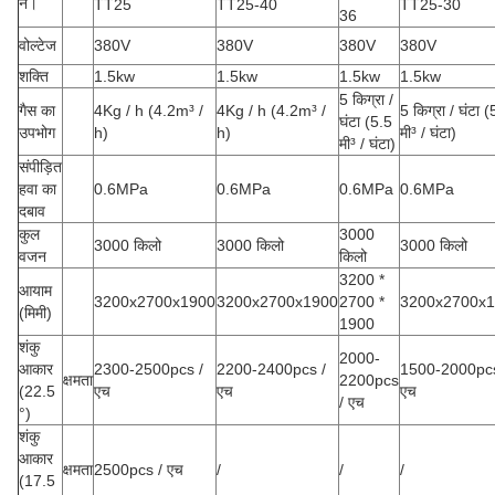
नं।
TT25
TT25-40
TT25-30
36
वोल्टेज
380V
380V
380V
380V
शक्ति
1.5kw
1.5kw
1.5kw
1.5kw
5 किग्रा /
गैस का
4Kg / h (4.2m³ /
4Kg / h (4.2m³ /
5 किग्रा / घंटा (
घंटा (5.5
उपभोग
h)
h)
मी³ / घंटा)
मी³ / घंटा)
संपीड़ित
हवा का
0.6MPa
0.6MPa
0.6MPa
0.6MPa
दबाव
कुल
3000
3000 किलो
3000 किलो
3000 किलो
वजन
किलो
3200 *
आयाम
3200x2700x1900
3200x2700x1900
2700 *
3200x2700x
(मिमी)
1900
शंकु
2000-
आकार
2300-2500pcs /
2200-2400pcs /
1500-2000pcs
क्षमता
2200pcs
(22.5
एच
एच
एच
/ एच
°)
शंकु
आकार
क्षमता
2500pcs / एच
/
/
/
(17.5