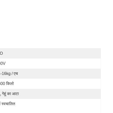
SO
80V
-16kg / एच
00 किलो
ूं, गेहूं का आटा
र्ण स्वचालित