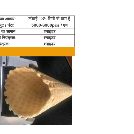
लंबाई 135 मिमी से कम है
द का आकार:
ट / घंटा:
5000-6000pcs / एच
 का सामान
श्नाइडर
 नियंत्रक:
श्नाइडर
यंत्रक:
श्नाइडर