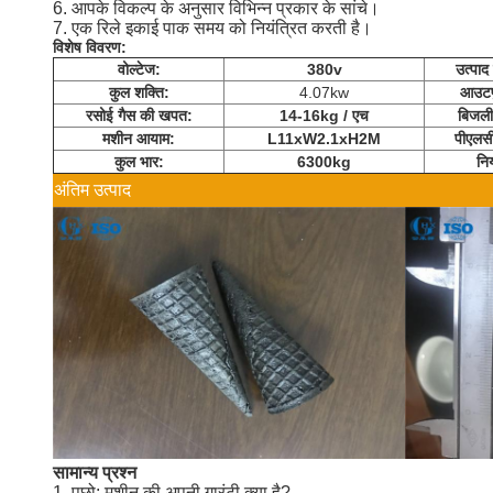
6. आपके विकल्प के अनुसार विभिन्न प्रकार के सांचे।
7. एक रिले इकाई पाक समय को नियंत्रित करती है।
विशेष विवरण:
वोल्टेज:
380v
उत्पा
कुल शक्ति:
4.07kw
आउटपु
रसोई गैस की खपत:
14-16kg / एच
बिजली
मशीन आयाम:
L11xW2.1xH2M
पीएलसी
कुल भार:
6300kg
नि
अंतिम उत्पाद
सामान्य प्रश्न
1. पूछो: मशीन की अपनी गारंटी क्या है?