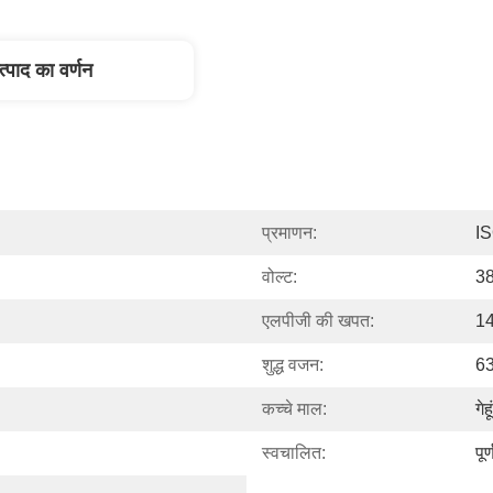
त्पाद का वर्णन
प्रमाणन:
I
वोल्ट:
3
एलपीजी की खपत:
14
शुद्ध वजन:
63
कच्चे माल:
गेह
स्वचालित:
पू