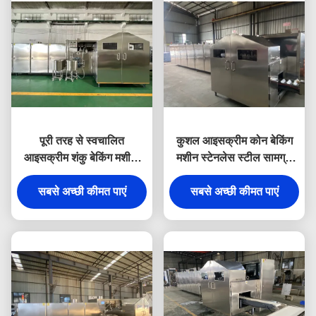
पूरी तरह से स्वचालित
कुशल आइसक्रीम कोन बेकिंग
आइसक्रीम शंकु बेकिंग मशीन,
मशीन स्टेनलेस स्टील सामग्री
एक मशीन में अपने उत्पाद की
टिकाऊ
जरूरतों से मेल खाने के लिए
सबसे अच्छी कीमत पाएं
सबसे अच्छी कीमत पाएं
अनुकूलन योग्य मोल्ड