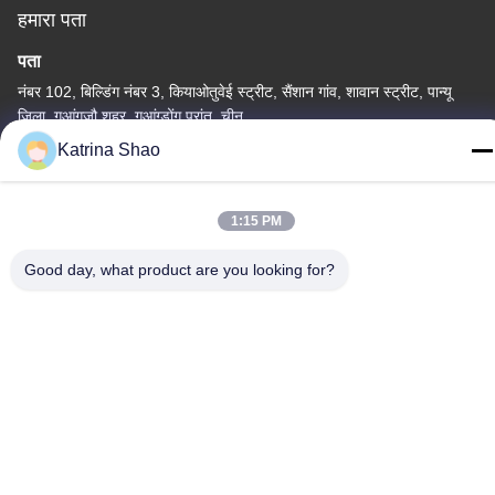
हमारा पता
पता
नंबर 102, बिल्डिंग नंबर 3, कियाओतुवेई स्ट्रीट, सैंशान गांव, शावान स्ट्रीट, पान्यू
जिला, गुआंगज़ौ शहर, गुआंग्डोंग प्रांत, चीन
Katrina Shao
टेलीफोन
86--15913188664
1:15 PM
Good day, what product are you looking for?
गोपनीयता नीति
|
साइटमैप
चीन अच्छा गुणवत्ता आइसक्रीम कोन बेकिंग मशीन आपूर्तिकर्ता. कॉपीराइट © -2026
Guang Zhou Jian Xiang Machinery Co. LTD . सब सभी अधिकार सुरक्षित.